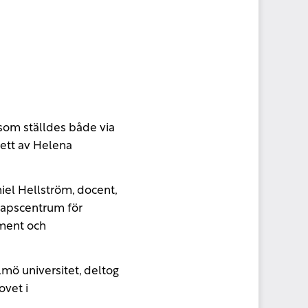
 som ställdes både via
ett av Helena
niel Hellström, docent,
skapscentrum för
ement och
mö universitet, deltog
vet i