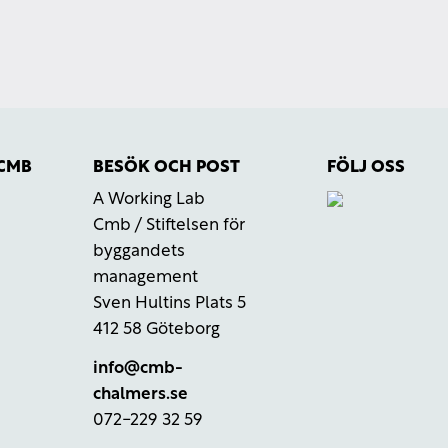
ALMEDALEN
 CMB
BESÖK OCH POST
FÖLJ OSS
A Working Lab
r
Cmb / Stiftelsen för
byggandets
management
Sven Hultins Plats 5
412 58 Göteborg
info@cmb-
chalmers.se
072-229 32 59