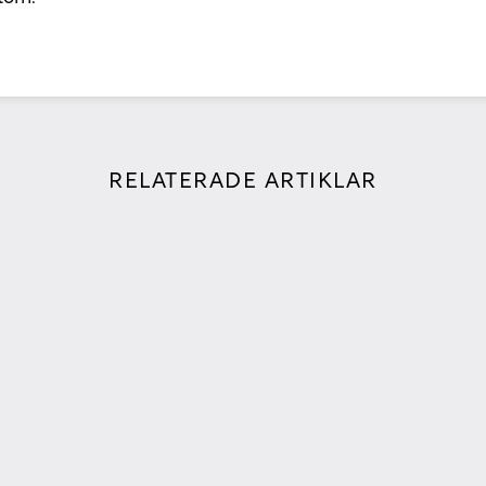
RELATERADE ARTIKLAR
ÅTERBRUK, OLYDNAD OCH
HISTORISK KUNSKAP I