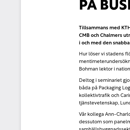
PÅ BUS
Tillsammans med KTH,
CMB och Chalmers utm
i och med den snabba 
Hur löser vi stadens f
mentimeterundersökni
Bohman lektor i natio
Deltog i seminariet gj
båda på Packaging Logi
kollektivtrafik och Ca
tjänstevetenskap, Lund
Vår kollega Ann-Charlo
dessutom som panelme
samhällsbyggnadssekt