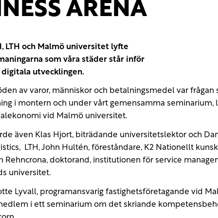
INESS ARENA
 LTH och Malmö universitet lyfte
aningarna som våra städer står inför
digitala utvecklingen.
löden av varor, människor och betalningsmedel var frågan
ng i montern och under vårt gemensamma seminarium, l
nalekonomi vid Malmö universitet.
orde även Klas Hjort, biträdande universitetslektor och Da
stics, LTH, John Hultén, föreståndare, K2 Nationellt kun
rin Rehncrona, doktorand, institutionen för service manag
s universitet.
tte Lyvall, programansvarig fastighetsföretagande vid Mal
dlem i ett seminarium om det skriande kompetensbeho
orn.