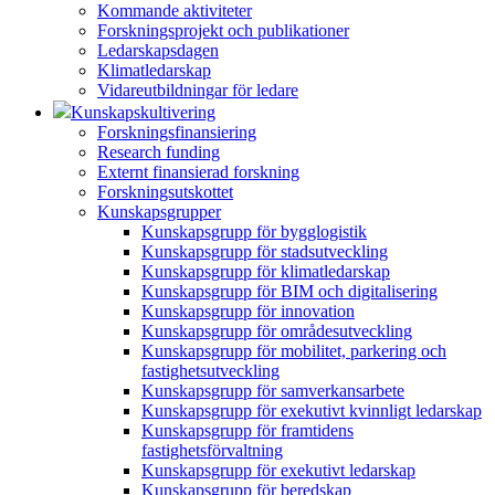
Kommande aktiviteter
Forskningsprojekt och publikationer
Ledarskapsdagen
Klimatledarskap
Vidareutbildningar för ledare
Kunskapskultivering
Forskningsfinansiering
Research funding
Externt finansierad forskning
Forskningsutskottet
Kunskapsgrupper
Kunskapsgrupp för bygglogistik
Kunskapsgrupp för stadsutveckling
Kunskapsgrupp för klimatledarskap
Kunskapsgrupp för BIM och digitalisering
Kunskapsgrupp för innovation
Kunskapsgrupp för områdesutveckling
Kunskapsgrupp för mobilitet, parkering och
fastighetsutveckling
Kunskapsgrupp för samverkansarbete
Kunskapsgrupp för exekutivt kvinnligt ledarskap
Kunskapsgrupp för framtidens
fastighetsförvaltning
Kunskapsgrupp för exekutivt ledarskap
Kunskapsgrupp för beredskap