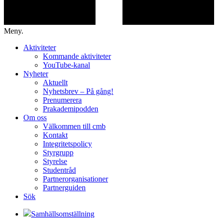
Meny.
Aktiviteter
Kommande aktiviteter
YouTube-kanal
Nyheter
Aktuellt
Nyhetsbrev – På gång!
Prenumerera
Prakademipodden
Om oss
Välkommen till cmb
Kontakt
Integritetspolicy
Styrgrupp
Styrelse
Studentråd
Partnerorganisationer
Partnerguiden
Sök
Samhällsomställning