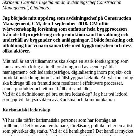
Skribent: Caroline Ingelhammar, avdelningschef Construction
Management, Chalmers.
Jag började mitt uppdrag som avdelningschef på Construction
Management, CM, den 1 september 2018. CM utför
tvärvetenskaplig forskning som omfattar hela byggprocessen
från idé till projektering och produktion samt förvaltning och
underhåll av byggnader och anläggningar. I både forskning och
utbildning har vi nära samarbete med byggbranschen och dess
olika aktörer.
Mitt mål är att vi tillsammans ska skapa en stark forskargrupp som
kan samverka kring aktuell forskning med avseende på bl a
management- och ledarskapsfrågor, digitalisering inom projekt- och
produktionsledning inom samhällsbyggnadsteknik. Att vår forskning
ska bidraga till en framtid som resulterar i effektivare processer,
sunda produkter och ett mer hållbart samhälle.
Vad är då definitionen på bra ett bra ledarskap? Jag har två ledord
som jag vill belysa vikten av: Karisma och kommunikation
Karismatiskt ledarskap
Vi har alla träffat karismatiska personer som har förmåga att
trollbinda. Det kan vara en tränare, föreläsare, politiker eller en artist
som påverkar dig starkt. Vad är då hemligheten? Det handlar mycket