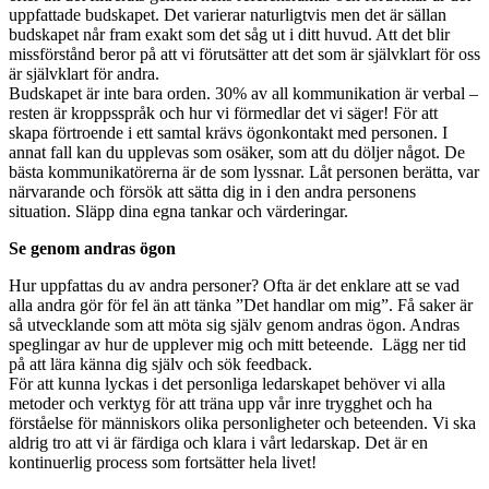
uppfattade budskapet. Det varierar naturligtvis men det är sällan
budskapet når fram exakt som det såg ut i ditt huvud. Att det blir
missförstånd beror på att vi förutsätter att det som är självklart för oss
är självklart för andra.
Budskapet är inte bara orden. 30% av all kommunikation är verbal –
resten är kroppsspråk och hur vi förmedlar det vi säger! För att
skapa förtroende i ett samtal krävs ögonkontakt med personen. I
annat fall kan du upplevas som osäker, som att du döljer något. De
bästa kommunikatörerna är de som lyssnar. Låt personen berätta, var
närvarande och försök att sätta dig in i den andra personens
situation. Släpp dina egna tankar och värderingar.
Se genom andras ögon
Hur uppfattas du av andra personer? Ofta är det enklare att se vad
alla andra gör för fel än att tänka ”Det handlar om mig”. Få saker är
så utvecklande som att möta sig själv genom andras ögon. Andras
speglingar av hur de upplever mig och mitt beteende. Lägg ner tid
på att lära känna dig själv och sök feedback.
För att kunna lyckas i det personliga ledarskapet behöver vi alla
metoder och verktyg för att träna upp vår inre trygghet och ha
förståelse för människors olika personligheter och beteenden. Vi ska
aldrig tro att vi är färdiga och klara i vårt ledarskap. Det är en
kontinuerlig process som fortsätter hela livet!