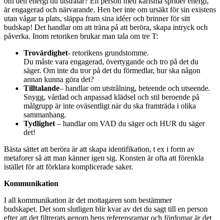
om den energi du utstrålar? En person med karisma sprider energi,
är engagerad och närvarande. Hen ber inte om ursäkt för sin existens
utan vågar ta plats, släppa fram sina idéer och brinner för sitt
budskap! Det handlar om att träna på att beröra, skapa intryck och
påverka. Inom retoriken brukar man tala om tre T:
Trovärdighet
- retorikens grundstomme.
Du måste vara engagerad, övertygande och tro på det du
säger. Om inte du tror på det du förmedlar, hur ska någon
annan kunna göra det?
Tilltalande
– handlar om utstrålning, beteende och utseende.
Snygg, vårdad och anpassad klädsel och stil beroende på
målgrupp är inte oväsentligt när du ska framträda i olika
sammanhang.
Tydlighet
– handlar om VAD du säger och HUR du säger
det!
Bästa sättet att beröra är att skapa identifikation, t ex i form av
metaforer så att man känner igen sig. Konsten är ofta att förenkla
istället för att förklara komplicerade saker.
Kommunikation
I all kommunikation är det mottagaren som bestämmer
budskapet. Det som slutligen blir kvar av det du sagt till en person
efter att det filtrerats genom hens referensramar och fördomar är det