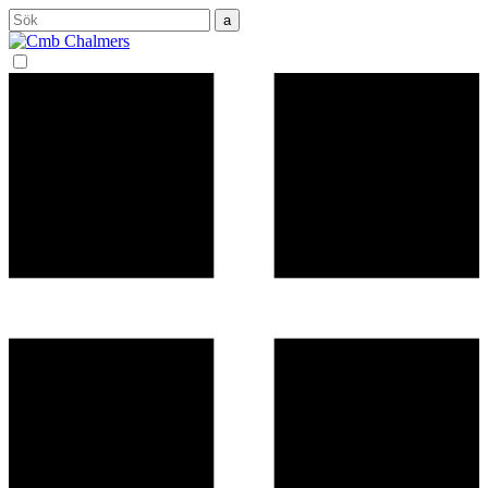
Sök
efter: