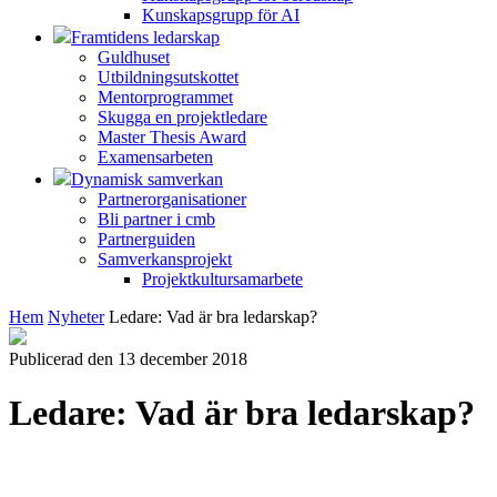
Kunskapsgrupp för AI
Framtidens ledarskap
Guldhuset
Utbildningsutskottet
Mentorprogrammet
Skugga en projektledare
Master Thesis Award
Examensarbeten
Dynamisk samverkan
Partnerorganisationer
Bli partner i cmb
Partnerguiden
Samverkansprojekt
Projektkultursamarbete
Hem
Nyheter
Ledare: Vad är bra ledarskap?
Publicerad den 13 december 2018
Ledare: Vad är bra ledarskap?