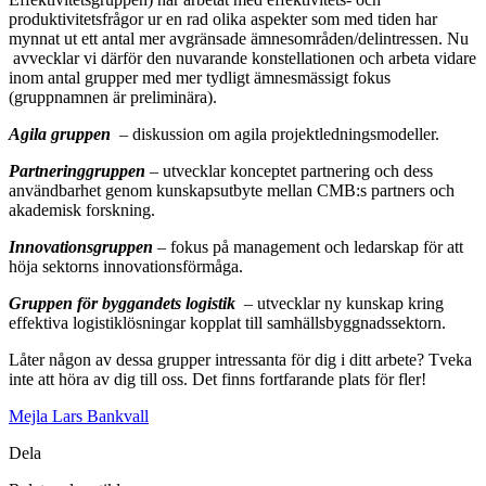
produktivitetsfrågor ur en rad olika aspekter som med tiden har
mynnat ut ett antal mer avgränsade ämnesområden/delintressen. Nu
avvecklar vi därför den nuvarande konstellationen och arbeta vidare
inom antal grupper med mer tydligt ämnesmässigt fokus
(gruppnamnen är preliminära).
Agila gruppen
– diskussion om agila projektledningsmodeller.
Partneringgruppen
– utvecklar konceptet partnering och dess
användbarhet genom kunskapsutbyte mellan CMB:s partners och
akademisk forskning.
Innovationsgruppen
–
fokus på management och ledarskap för att
höja sektorns innovationsförmåga.
Gruppen för byggandets logistik
– utvecklar ny kunskap kring
effektiva logistiklösningar kopplat till samhällsbyggnadssektorn.
Låter någon av dessa grupper intressanta för dig i ditt arbete? Tveka
inte att höra av dig till oss. Det finns fortfarande plats för fler!
Mejla Lars Bankvall
Dela