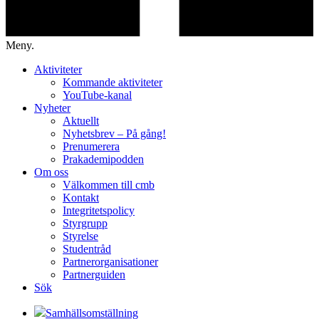
Meny.
Aktiviteter
Kommande aktiviteter
YouTube-kanal
Nyheter
Aktuellt
Nyhetsbrev – På gång!
Prenumerera
Prakademipodden
Om oss
Välkommen till cmb
Kontakt
Integritetspolicy
Styrgrupp
Styrelse
Studentråd
Partnerorganisationer
Partnerguiden
Sök
Samhällsomställning