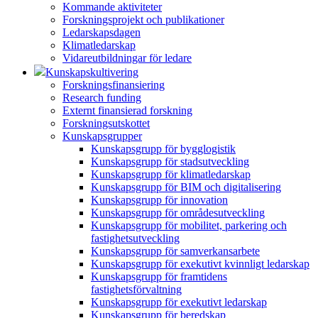
Kommande aktiviteter
Forskningsprojekt och publikationer
Ledarskapsdagen
Klimatledarskap
Vidareutbildningar för ledare
Kunskapskultivering
Forskningsfinansiering
Research funding
Externt finansierad forskning
Forskningsutskottet
Kunskapsgrupper
Kunskapsgrupp för bygglogistik
Kunskapsgrupp för stadsutveckling
Kunskapsgrupp för klimatledarskap
Kunskapsgrupp för BIM och digitalisering
Kunskapsgrupp för innovation
Kunskapsgrupp för områdesutveckling
Kunskapsgrupp för mobilitet, parkering och
fastighetsutveckling
Kunskapsgrupp för samverkansarbete
Kunskapsgrupp för exekutivt kvinnligt ledarskap
Kunskapsgrupp för framtidens
fastighetsförvaltning
Kunskapsgrupp för exekutivt ledarskap
Kunskapsgrupp för beredskap