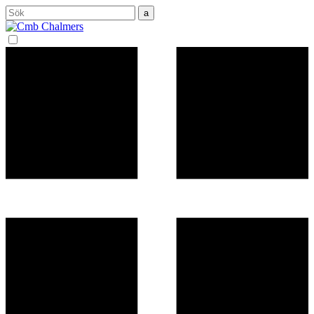
Sök
efter: