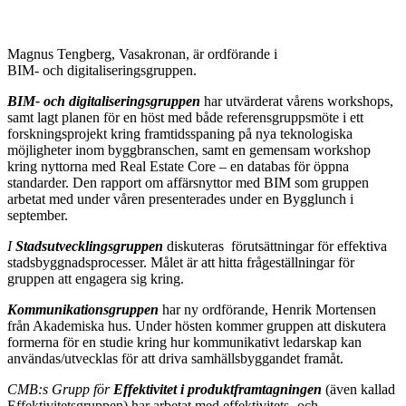
Magnus Tengberg, Vasakronan, är ordförande i
BIM- och digitaliseringsgruppen.
BIM- och digitaliseringsgruppen
har utvärderat vårens workshops,
samt lagt planen för en höst med både referensgruppsmöte i ett
forskningsprojekt kring framtidsspaning på nya teknologiska
möjligheter inom byggbranschen, samt en gemensam workshop
kring nyttorna med Real Estate Core – en databas för öppna
standarder. Den rapport om affärsnyttor med BIM som gruppen
arbetat med under våren presenterades under en Bygglunch i
september.
I
Stadsutvecklingsgruppen
diskuteras förutsättningar för effektiva
stadsbyggnadsprocesser. Målet är att hitta frågeställningar för
gruppen att engagera sig kring.
Kommunikationsgruppen
har ny ordförande, Henrik Mortensen
från Akademiska hus. Under hösten kommer gruppen att diskutera
formerna för en studie kring hur kommunikativt ledarskap kan
användas/utvecklas för att driva samhällsbyggandet framåt.
CMB:s Grupp för
Effektivitet i produktframtagningen
(även kallad
Effektivitetsgruppen) har arbetat med effektivitets- och