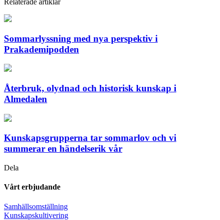
Relaterade artiklar
Sommarlyssning med nya perspektiv i
Prakademipodden
Återbruk, olydnad och historisk kunskap i
Almedalen
Kunskapsgrupperna tar sommarlov och vi
summerar en händelserik vår
Dela
Vårt erbjudande
Samhällsomställning
Kunskapskultivering