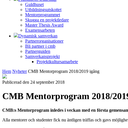
Guldhuset
Utbildningsutskottet
Mentorprogrammet
Skugga en projektledare
Master Thesis Award
Examensarbeten
Dynamisk samverkan
Partnerorganisationer
Bli partner i cmb
Partnerguiden
Samverkansprojekt
Projektkultursamarbete
Hem
Nyheter
CMB Mentorprogram 2018/2019 igång
Publicerad den 24 september 2018
CMB Mentorprogram 2018/2019
CMB:s Mentorprogram inledes i veckan med en första gemensam
Alla mentorer och studenter fick nu äntligen träffas och gavs möjligh