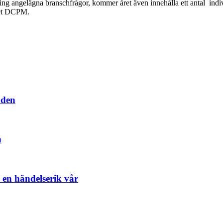
ring angelägna branschfrågor, kommer året även innehålla ett antal indi
met DCPM.
dden
n
en händelserik vår