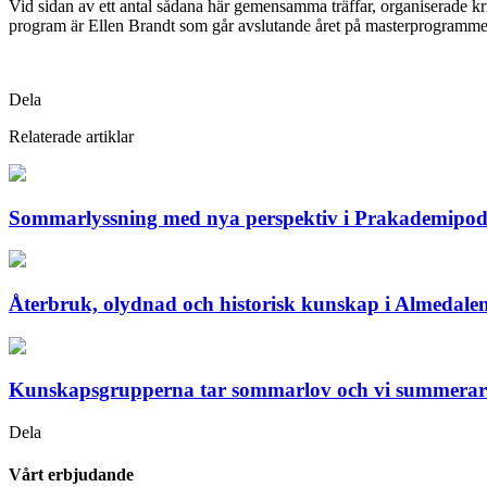
Vid sidan av ett antal sådana här gemensamma träffar, organiserade k
program är Ellen Brandt som går avslutande året på masterprogram
Dela
Relaterade artiklar
Sommarlyssning med nya perspektiv i Prakademipo
Återbruk, olydnad och historisk kunskap i Almedale
Kunskapsgrupperna tar sommarlov och vi summerar 
Dela
Vårt erbjudande