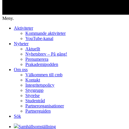
Meny.
Aktiviteter
Kommande aktiviteter
YouTube-kanal
Nyheter
Aktuellt
Nyhetsbrev – På gång!
Prenumerera
Prakademipodden
Om oss
Välkommen till cmb
Kontakt
Integritetspolicy
Styrgrupp
Styrelse
Studentråd
Partnerorganisationer
Partnerguiden
Sök
Samhällsomställning