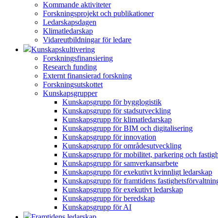
Kommande aktiviteter
Forskningsprojekt och publikationer
Ledarskapsdagen
Klimatledarskap
Vidareutbildningar för ledare
Kunskapskultivering
Forskningsfinansiering
Research funding
Externt finansierad forskning
Forskningsutskottet
Kunskapsgrupper
Kunskapsgrupp för bygglogistik
Kunskapsgrupp för stadsutveckling
Kunskapsgrupp för klimatledarskap
Kunskapsgrupp för BIM och digitalisering
Kunskapsgrupp för innovation
Kunskapsgrupp för områdesutveckling
Kunskapsgrupp för mobilitet, parkering och fastig
Kunskapsgrupp för samverkansarbete
Kunskapsgrupp för exekutivt kvinnligt ledarskap
Kunskapsgrupp för framtidens fastighetsförvaltnin
Kunskapsgrupp för exekutivt ledarskap
Kunskapsgrupp för beredskap
Kunskapsgrupp för AI
Framtidens ledarskap