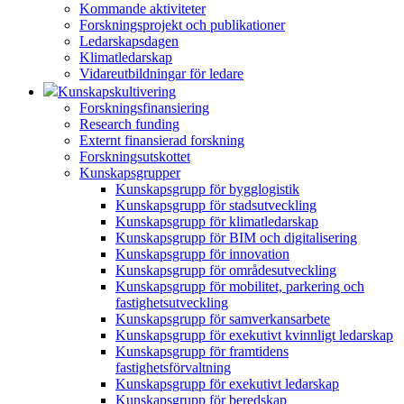
Kommande aktiviteter
Forskningsprojekt och publikationer
Ledarskapsdagen
Klimatledarskap
Vidareutbildningar för ledare
Kunskapskultivering
Forskningsfinansiering
Research funding
Externt finansierad forskning
Forskningsutskottet
Kunskapsgrupper
Kunskapsgrupp för bygglogistik
Kunskapsgrupp för stadsutveckling
Kunskapsgrupp för klimatledarskap
Kunskapsgrupp för BIM och digitalisering
Kunskapsgrupp för innovation
Kunskapsgrupp för områdesutveckling
Kunskapsgrupp för mobilitet, parkering och
fastighetsutveckling
Kunskapsgrupp för samverkansarbete
Kunskapsgrupp för exekutivt kvinnligt ledarskap
Kunskapsgrupp för framtidens
fastighetsförvaltning
Kunskapsgrupp för exekutivt ledarskap
Kunskapsgrupp för beredskap