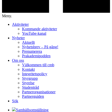
Meny.
Aktiviteter
Kommande aktiviteter
YouTube-kanal
Nyheter
Aktuellt
Nyhetsbrev – På gång!
Prenumerera
Prakademipodden
Om oss
Välkommen till cmb
Kontakt
Integritetspolicy
Styrgrupp
Styrelse
Studentråd
Partnerorganisationer
Partnerguiden
Sök
Samhällsomställning