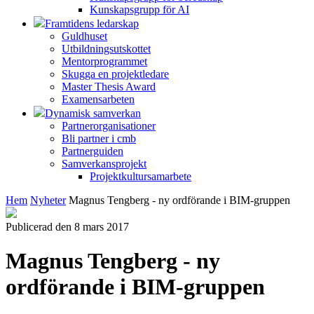
Kunskapsgrupp för AI
Framtidens ledarskap
Guldhuset
Utbildningsutskottet
Mentorprogrammet
Skugga en projektledare
Master Thesis Award
Examensarbeten
Dynamisk samverkan
Partnerorganisationer
Bli partner i cmb
Partnerguiden
Samverkansprojekt
Projektkultursamarbete
Hem
Nyheter
Magnus Tengberg - ny ordförande i BIM-gruppen
Publicerad den 8 mars 2017
Magnus Tengberg - ny
ordförande i BIM-gruppen