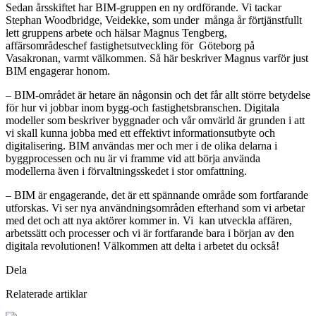
Sedan årsskiftet har BIM-gruppen en ny ordförande. Vi tackar
Stephan Woodbridge, Veidekke, som under många år förtjänstfullt
lett gruppens arbete och hälsar Magnus Tengberg,
affärsområdeschef fastighetsutveckling för Göteborg på
Vasakronan, varmt välkommen. Så här beskriver Magnus varför just
BIM engagerar honom.
– BIM-området är hetare än någonsin och det får allt större betydelse
för hur vi jobbar inom bygg-och fastighetsbranschen. Digitala
modeller som beskriver byggnader och vår omvärld är grunden i att
vi skall kunna jobba med ett effektivt informationsutbyte och
digitalisering. BIM användas mer och mer i de olika delarna i
byggprocessen och nu är vi framme vid att börja använda
modellerna även i förvaltningsskedet i stor omfattning.
– BIM är engagerande, det är ett spännande område som fortfarande
utforskas. Vi ser nya användningsområden efterhand som vi arbetar
med det och att nya aktörer kommer in. Vi kan utveckla affären,
arbetssätt och processer och vi är fortfarande bara i början av den
digitala revolutionen! Välkommen att delta i arbetet du också!
Dela
Relaterade artiklar