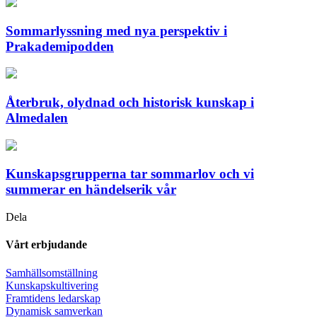
Sommarlyssning med nya perspektiv i
Prakademipodden
Återbruk, olydnad och historisk kunskap i
Almedalen
Kunskapsgrupperna tar sommarlov och vi
summerar en händelserik vår
Dela
Vårt erbjudande
Samhällsomställning
Kunskapskultivering
Framtidens ledarskap
Dynamisk samverkan