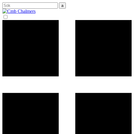
Sök
efter: