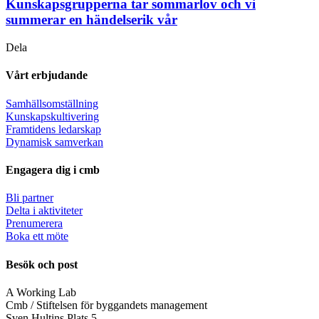
Kunskapsgrupperna tar sommarlov och vi
summerar en händelserik vår
Dela
Vårt erbjudande
Samhällsomställning
Kunskapskultivering
Framtidens ledarskap
Dynamisk samverkan
Engagera dig i cmb
Bli partner
Delta i aktiviteter
Prenumerera
Boka ett möte
Besök och post
A Working Lab
Cmb / Stiftelsen för byggandets management
Sven Hultins Plats 5