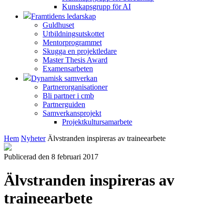
Kunskapsgrupp för AI
Framtidens ledarskap
Guldhuset
Utbildningsutskottet
Mentorprogrammet
Skugga en projektledare
Master Thesis Award
Examensarbeten
Dynamisk samverkan
Partnerorganisationer
Bli partner i cmb
Partnerguiden
Samverkansprojekt
Projektkultursamarbete
Hem
Nyheter
Älvstranden inspireras av traineearbete
Publicerad den 8 februari 2017
Älvstranden inspireras av
traineearbete