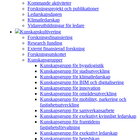
Kommande aktiviteter
Forskningsprojekt och publikationer
Ledarskapsdagen
Klimatledarskap
Vidareutbildningar för ledare
Kunskapskultivering
Forskningsfinansiering
Research funding
Externt finansierad forskning
Forskningsutskottet
Kunskapsgrupper
Kunskapsgrupp för bygglogistik
Kunskapsgrupp för stadsutveckling
Kunskapsgrupp för klimatledarskap
Kunskapsgrupp för BIM och digitalisering
Kunskapsgrupp för innovation
Kunskapsgrupp för områdesutveckling
Kunskapsgrupp för mobilitet, parkering och
fastighetsutveckling
Kunskapsgrupp för samverkansarbete
Kunskapsgrupp för exekutivt kvinnligt ledarskap
Kunskapsgrupp för framtidens
fastighetsförvaltning
Kunskapsgrupp för exekutivt ledarskap
Kunskapsgrupp för beredskap