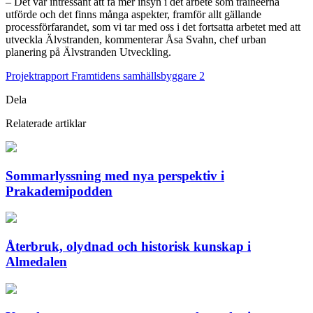
­– Det var intressant att få mer insyn i det arbete som traineerna
utförde och det finns många aspekter, framför allt gällande
processförfarandet, som vi tar med oss i det fortsatta arbetet med att
utveckla Älvstranden, kommenterar Åsa Svahn, chef urban
planering på Älvstranden Utveckling.
Projektrapport Framtidens samhällsbyggare 2
Dela
Relaterade artiklar
Sommarlyssning med nya perspektiv i
Prakademipodden
Återbruk, olydnad och historisk kunskap i
Almedalen