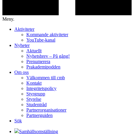
Meny.
Aktiviteter
Kommande aktiviteter
YouTube-kanal
Nyheter
Aktuellt
Nyhetsbrev – På gång!
Prenumerera
Prakademipodden
Om oss
Välkommen till cmb
Kontakt
Integritetspolicy
Styrgrupp
Styrelse
Studentråd
Partnerorganisationer
Partnerguiden
Sök
Samhällsomställning