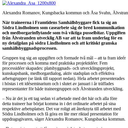
Alexandra Romanov, Kungsbacka kommun och Åsa Svahn, Älvstrand
När traineerna i Framtidens Samhällsbyggare fick ta sig an
Södra Lindholmen som casearbete såg de bred kommunikation
och medborgarinflytande som två viktiga pusselbitar. Uppgiften
från Älvstranden utvecklig AB var att ta fram underlag för en
ny detaljplan på södra Lindholmen och att kritiskt granska
samhällsbyggnadsprocessen.
Gruppen tog sig an uppgiften och formade två mål – att ta fram ideér
för processen och komma med praktiska projektidéer. Fem
processidéer skapades: platsbyggnads- och utvecklingsprojekt,
kunskapsbank, medborgardialog, aktiv stadsplan och effektiva
arbetsgrupper (se länk till rapport nedan). Hela arbetet presenterades
i höstas i ett idéseminarium och i slutet av januari i år träffades
representanter för både traineegruppen och Älvstranden utveckling.
– Nu är det ju ett tag sedan vi arbetade med det här och alla före
detta traineer har börjat komma in i det ordinarie arbetet på sina
respektive arbetsplatser. Det var roligt att återknyta till arbetet med
Södra Lindholmen och få göra en lite mer riktad presentation för
uppdragsgivaren, säger Alexandra Romanov, Kungsbacka kommun.