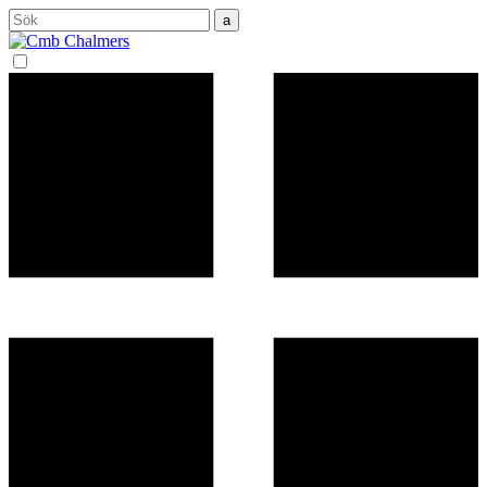
Sök
efter: