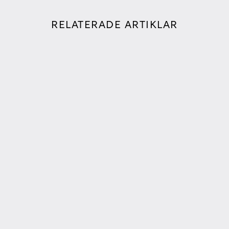
RELATERADE ARTIKLAR
SOMMARLYSSNING MED NYA
PERSPEKTIV I
PRAKADEMIPODDEN