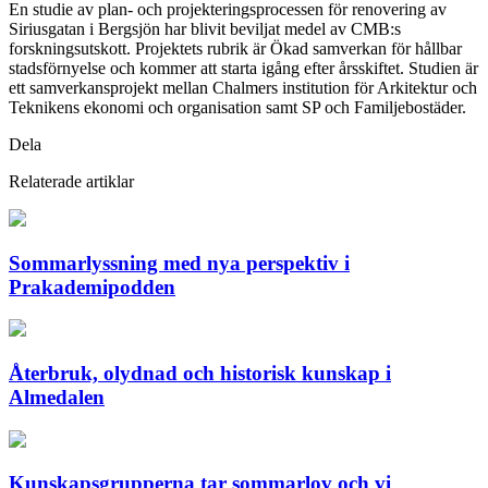
En studie av plan- och projekteringsprocessen för renovering av
Siriusgatan i Bergsjön har blivit beviljat medel av CMB:s
forskningsutskott. Projektets rubrik är Ökad samverkan för hållbar
stadsförnyelse och kommer att starta igång efter årsskiftet. Studien är
ett samverkansprojekt mellan Chalmers institution för Arkitektur och
Teknikens ekonomi och organisation samt SP och Familjebostäder.
Dela
Relaterade artiklar
Sommarlyssning med nya perspektiv i
Prakademipodden
Återbruk, olydnad och historisk kunskap i
Almedalen
Kunskapsgrupperna tar sommarlov och vi