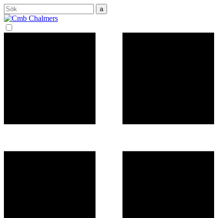
Sök
efter: