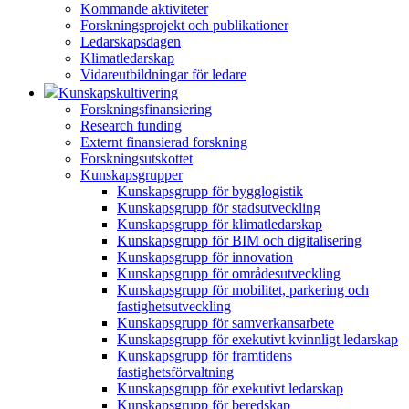
Kommande aktiviteter
Forskningsprojekt och publikationer
Ledarskapsdagen
Klimatledarskap
Vidareutbildningar för ledare
Kunskapskultivering
Forskningsfinansiering
Research funding
Externt finansierad forskning
Forskningsutskottet
Kunskapsgrupper
Kunskapsgrupp för bygglogistik
Kunskapsgrupp för stadsutveckling
Kunskapsgrupp för klimatledarskap
Kunskapsgrupp för BIM och digitalisering
Kunskapsgrupp för innovation
Kunskapsgrupp för områdesutveckling
Kunskapsgrupp för mobilitet, parkering och
fastighetsutveckling
Kunskapsgrupp för samverkansarbete
Kunskapsgrupp för exekutivt kvinnligt ledarskap
Kunskapsgrupp för framtidens
fastighetsförvaltning
Kunskapsgrupp för exekutivt ledarskap
Kunskapsgrupp för beredskap