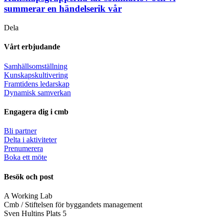
summerar en händelserik vår
Dela
Vårt erbjudande
Samhällsomställning
Kunskapskultivering
Framtidens ledarskap
Dynamisk samverkan
Engagera dig i cmb
Bli partner
Delta i aktiviteter
Prenumerera
Boka ett möte
Besök och post
A Working Lab
Cmb / Stiftelsen för byggandets management
Sven Hultins Plats 5