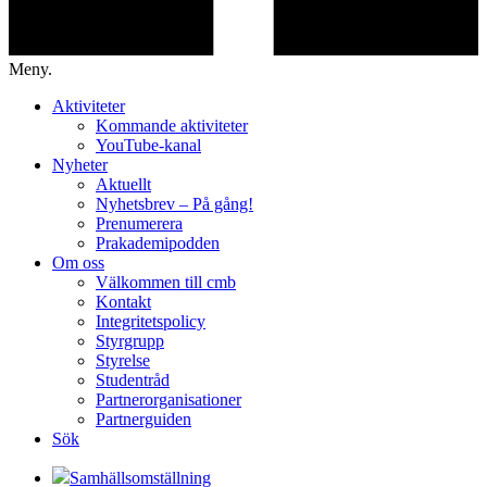
Meny.
Aktiviteter
Kommande aktiviteter
YouTube-kanal
Nyheter
Aktuellt
Nyhetsbrev – På gång!
Prenumerera
Prakademipodden
Om oss
Välkommen till cmb
Kontakt
Integritetspolicy
Styrgrupp
Styrelse
Studentråd
Partnerorganisationer
Partnerguiden
Sök
Samhällsomställning