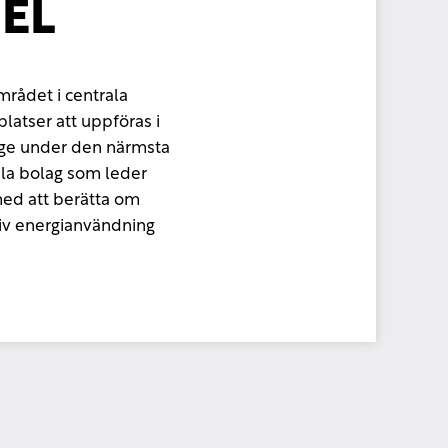
EL
rådet i centrala
atser att uppföras i
ige under den närmsta
ala bolag som leder
ed att berätta om
ktiv energianvändning