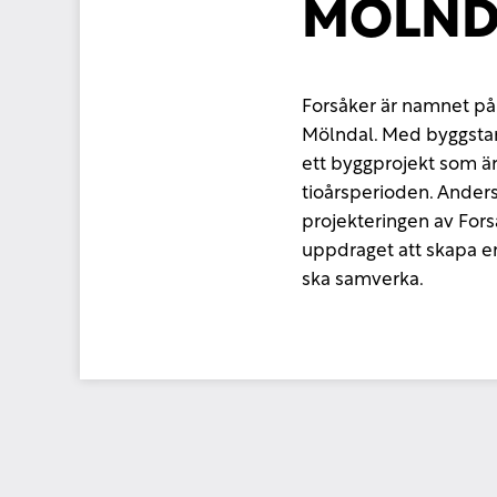
MÖLNDA
Forsåker är namnet på
Mölndal. Med byggstar
ett byggprojekt som ä
tioårsperioden. Ander
projekteringen av Fo
uppdraget att skapa en
ska samverka.