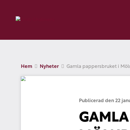
Hem
Nyheter
Gamla pappersbruket i Möln
Publicerad den 22 jan
GAMLA 