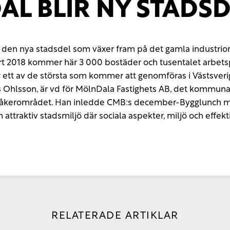
L BLIR NY STADSD
 den nya stadsdel som växer fram på det gamla industriom
t 2018 kommer här 3 000 bostäder och tusentalet arbetspl
r ett av de största som kommer att genomföras i Västsver
s Ohlsson, är vd för MölnDala Fastighets AB, det kommun
rsåkerområdet. Han inledde CMB:s december-Bygglunch m
 attraktiv stadsmiljö där sociala aspekter, miljö och effe
RELATERADE ARTIKLAR